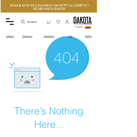
Suma el Body de Colombia y un Outfit al Carrito y
recibe GRATIS el Body
Busqueda
100% PRODUCTOS
COLOMBIANO
Sale
Outfits
Gabanes
Chaquetas
Pantalones
There’s Nothing
Here...