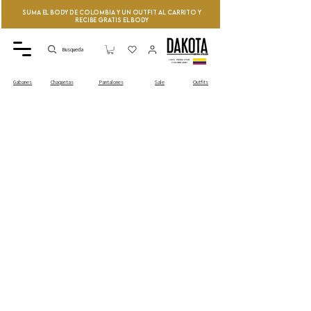
Suma el Body de Colombia y un Outfit al Carrito y
recibe GRATIS el Body
Busqueda
100% PRODUCTOS
COLOMBIANO
Sale
Outfits
Gabanes
Chaquetas
Pantalones