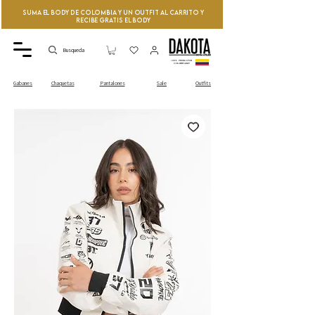
Suma el Body de Colombia y un Outfit al Carrito y
recibe GRATIS el Body
Busqueda
100% PRODUCTOS
COLOMBIANO
Sale
Outfits
Gabanes
Chaquetas
Pantalones