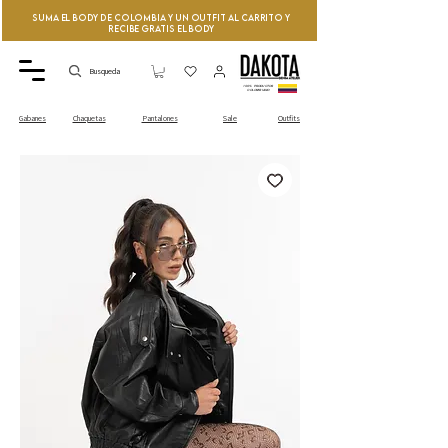
Suma el Body de Colombia y un Outfit al Carrito y
recibe GRATIS el Body
Busqueda
100% PRODUCTOS
COLOMBIANO
Sale
Outfits
Gabanes
Chaquetas
Pantalones