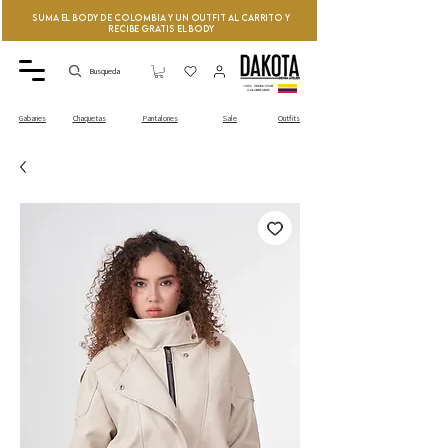
Suma el Body de Colombia y un Outfit al Carrito y
recibe GRATIS el Body
Busqueda
100% PRODUCTOS
COLOMBIANO
Sale
Outfits
Gabanes
Chaquetas
Pantalones