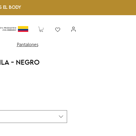
S el Body
00% PRODUCTOS
COLOMBIANO
Pantalones
la - Negro
o