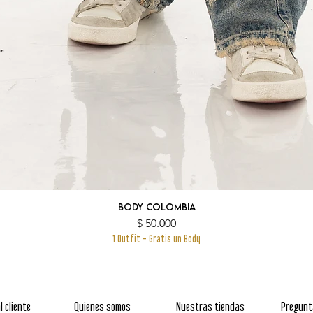
Body Colombia
Precio
$ 50.000
1 Outfit - Gratis un Body
l cliente
Quienes somos
Nuestras tiendas
Pregunt