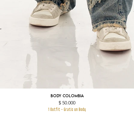
Body Colombia
Precio
$ 50.000
1 Outfit - Gratis un Body