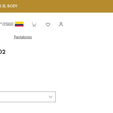
S el Body
00% PRODUCTOS
COLOMBIANO
Pantalones
02
o