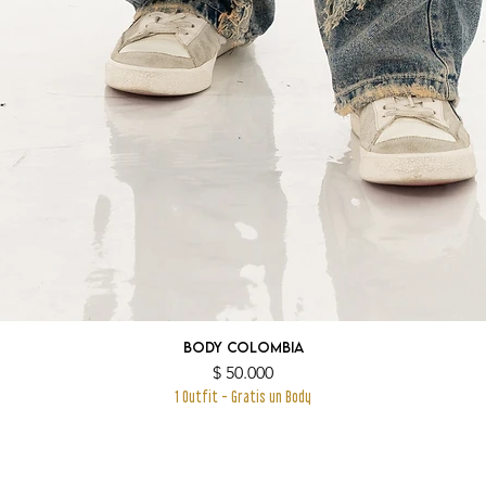
Body Colombia
Precio
$ 50.000
1 Outfit - Gratis un Body