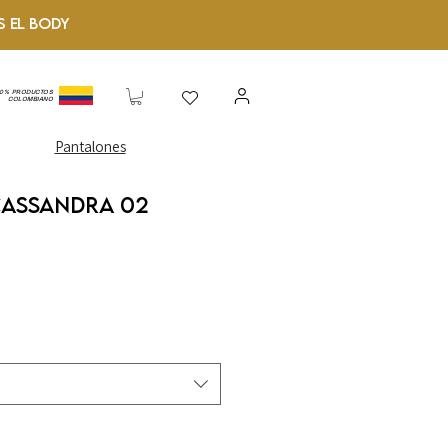
S el Body
00% PRODUCTOS
COLOMBIANO
Pantalones
Cassandra 02
o