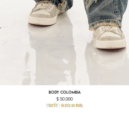
Body Colombia
Precio
$ 50.000
1 Outfit - Gratis un Body