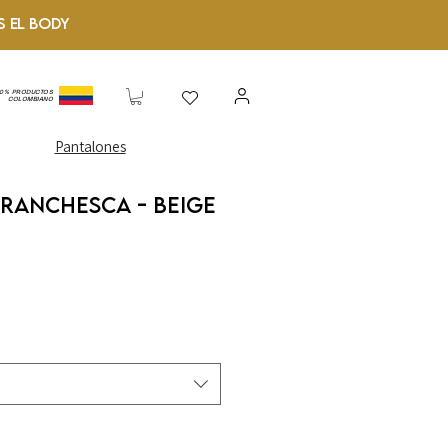
S el Body
00% PRODUCTOS
COLOMBIANO
Pantalones
ranchesca - Beige
o