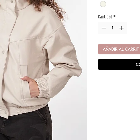
Cantidad
*
AÑADIR AL CARRI
C